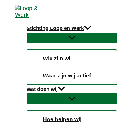
Ga
naar
de
inhoud
Stichting Loop en Werk
Wie zijn wij
Waar zijn wij actief
Wat doen wij
Hoe helpen wij